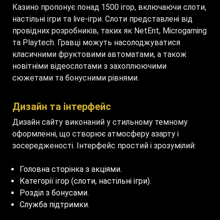
Казино пропонує понад 1500 ігор, включаючи слоти,
настільні ігри та live-ігри. Слоти представлені від
провідних розробників, таких як NetEnt, Microgaming
та Playtech. Гравці можуть насолоджуватися
класичними фруктовими автоматами, а також
новітніми відеослотами з захоплюючими
сюжетами та бонусними рівнями.
Дизайн та інтерфейс
Дизайн сайту виконаний у стильному темному
оформленні, що створює атмосферу азарту і
зосередженості. Інтерфейс простий і зрозумілий:
Головна сторінка з акціями.
Категорії ігор (слоти, настільні ігри).
Розділ з бонусами.
Служба підтримки.