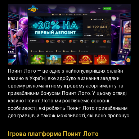
Поинт Лото — це одне з найпопулярніших онлайн
казино в Україні, яке здобуло визнання завдяки
своєму різноманітному ігровому асортименту та
привабливим бонусам Поинт Лото. У цьому огляді
казино Поинт Лото ми розглянемо основні
особливості, які роблять Поинт Лото привабливим
для гравців, а також можливості, які воно пропонує.
Ігрова платформа Поинт Лото