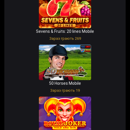
Sevens & Fruits: 20 lines Mobile
Зараз грають
269
50 Horses Mobile
Зараз грають
19