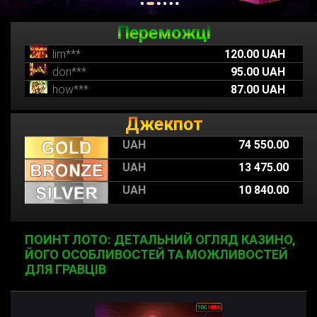
Переможці
lim***
120.00 UAH
don***
95.00 UAH
how***
87.00 UAH
Anastas***
954.00 UAH
Джекпот
UAH
74 550.00
UAH
13 475.00
UAH
10 840.00
ПОИНТ ЛОТО: ДЕТАЛЬНИЙ ОГЛЯД КАЗИНО,
ЙОГО ОСОБЛИВОСТЕЙ ТА МОЖЛИВОСТЕЙ
ДЛЯ ГРАВЦІВ