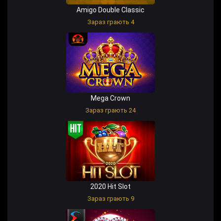
Amigo Double Classic
Зараз грають
4
Mega Crown
Зараз грають
24
2020 Hit Slot
Зараз грають
9